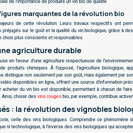
le de l’importance de produire un vin bio de qualité.
figures marquantes de la révolution bio
ajeurs de cette révolution. Leurs travaux respectifs ont per
ins préjugés sur le goût et la qualité du vin biologique, grâce à
 choix plus conscients et responsables.
une agriculture durable
euse en faveur d’une agriculture respectueuse de l’environnemen
de produits chimiques. À l’opposé, l’agriculture biologique, ap
 distingue non seulement par son goût, mais également par son im
s vidéo disponibles en ligne, offrant une source d’information pr
acheter du vin bio est disponible, permettant à chacun de faire 
. Ainsi, choisir des
vins rouges
bio, par exemple, contribue active
sés : la révolution des vignobles biol
cole, celle des vins biologiques. Comprendre ce phénomène dem
ue ni technologique, à l’inverse des vins biologiques qui accepten