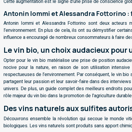
Cette augmentation est le signe d’une prise de conscience globa
Antonin Iommi et Alessandra Fottorino : 
Antonin Iommi et Alessandra Fottorino sont deux acteurs m
l’environnement. En plus de cela, ils ont su démystifier certa
influence a encouragé de nombreux consommateurs à faire des
Le vin bio, un choix audacieux pour 
Opter pour le vin bio matérialise une prise de position audaci
nocive pour la nature, en raison de son utilisation intensive 
respectueuses de l’environnement. Par conséquent, le vin bio se
partagent leur passion et leur savoir-faire dans des interview
univers. De plus, un guide complet des meilleurs endroits pour 
rôle majeur du vin bio dans la promotion de l’agriculture durable
Des vins naturels aux sulfites autori
Découvrons ensemble la révolution qui secoue le monde viti
biologiques. Les vins naturels sont produits sans apport chimiq