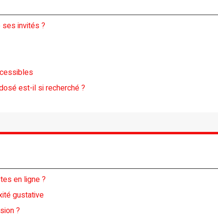
 ses invités ?
ccessibles
osé est-il si recherché ?
tes en ligne ?
ité gustative
sion ?