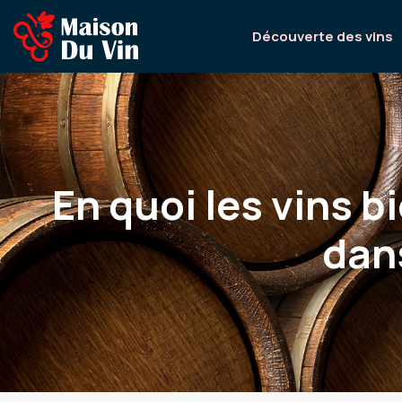
Découverte des vins
En quoi les vins 
dan